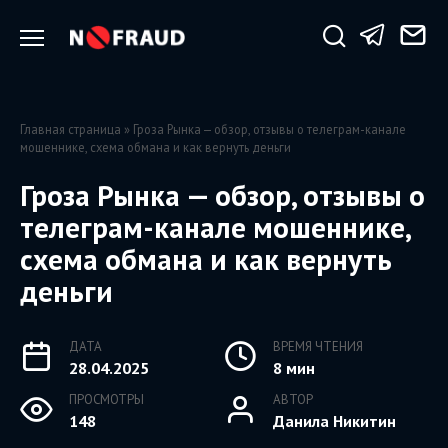
Перейти
к
содержанию
Главная страница
»
Гроза Рынка — обзор, отзывы о телеграм-канале
мошеннике, схема обмана и как вернуть деньги
Гроза Рынка — обзор, отзывы о
телеграм-канале мошеннике,
схема обмана и как вернуть
деньги
ДАТА
ВРЕМЯ ЧТЕНИЯ
28.04.2025
8 мин
ПРОСМОТРЫ
АВТОР
148
Данила Никитин