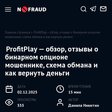
Перейти
к
содержанию
Главная страница
»
ProfitPlay — обзор, отзывы о бинарном опционе
мошеннике, схема обмана и как вернуть деньги
ProfitPlay — обзор, отзывы о
бинарном опционе
мошеннике, схема обмана и
как вернуть деньги
ДАТА
ВРЕМЯ ЧТЕНИЯ
02.12.2025
15 мин
ПРОСМОТРЫ
АВТОР
335
Данила Никитин